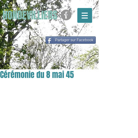
HONDEVILLIERS
hondevilliers@gmail.com
Partager sur Facebook
Cérémonie du 8 mai 45