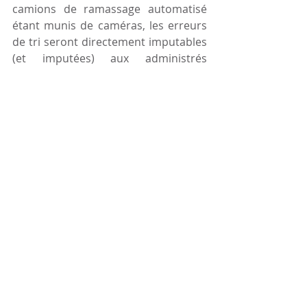
camions de ramassage automatisé 
étant munis de caméras, les erreurs 
de tri seront directement imputables 
(et imputées) aux administrés 
contrevenants. Il faudra donc 
redoubler de vigilance afin de ne pas 
générer de rejet de tri. 
La troisième est financière. Cette 
baisse des prestations ne 
s’accompagnera pas d’une baisse de 
la TEOM. Il fallait de toute façon s’en 
douter. C’est la conséquence logique, 
lorsqu’on rajoute une couche 
d’intermédiaires dans la longue 
chaine reliant l’administré à la 
structure finale de traitement des 
déchets.  Par ailleurs, les années à 
venir annoncent des choix nouveaux, 