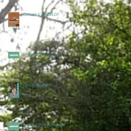
Concert à VERDELOT
Sondage pour Locker
Concert à venir !
Broyeur Intercommunal