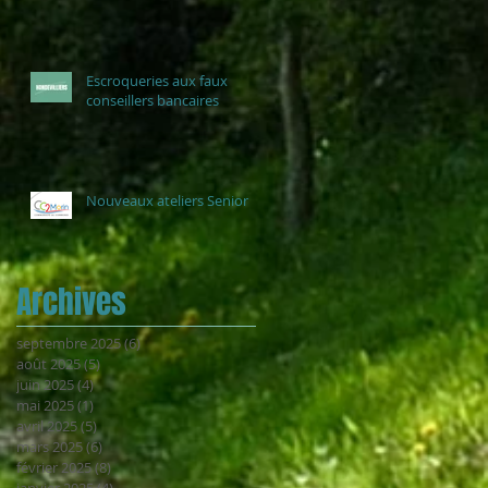
Escroqueries aux faux
conseillers bancaires
Nouveaux ateliers Senior
Archives
septembre 2025
(6)
6 posts
août 2025
(5)
5 posts
juin 2025
(4)
4 posts
mai 2025
(1)
1 post
avril 2025
(5)
5 posts
mars 2025
(6)
6 posts
février 2025
(8)
8 posts
janvier 2025
(4)
4 posts