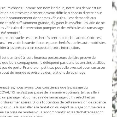
plusieurs choses. Comme son nom l'indique, notre lieu de vie est un 
culation peut très rapidement devenir difficile si chacun d'entre nous 
ant le stationnement de son/ses véhicules. Il est demandé aux 
ne entrée suffisamment grande, d'y garer leurs véhicules, afin de ne 
des véhicules d'intervention pompier et des véhicules de ramassage 
 été remonté.
tationnement sur les espaces herbés centraux de la place du Cèdre est 
rs. Il en va de la survie de ces espaces herbés que les automobilistes 
ider à les préserver en respectant cette interdiction. 
il est demandé à leurs heureux possesseurs de faire preuve de 
à ce que leurs compagnons ne défèquent pas dans les terrains et allées 
t pas de porte. Prendre un petit sac poubelle avec soi pour ramasser 
 le bout du monde et préserve des relations de voisinage 
 ménagères, nous avons tous conscience que le passage du 
OVALTRI ne s'est pas passé de la manière optimale. Je travaille à 
c un passage hebdomadaire de ramassage du tri sélectif et un 
rdures ménagères. D'ici à l'obtention de cette inversion de cadence, 
e pas vous laisser aller à la tentation du dépôt sauvage comme cela a 
née. La prise de rendez-vous "encombrants" et les déchetteries sont 
ent d'éventuels trop-pleins.