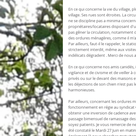
En ce qui concerne la vie du village, 
village. Ses rues sont étroites. La cir
ne se discipline pas a minima concern
propriétaires/locataires disposant d'u
pas gêner la circulation, notamment 
des ordures ménagères, comme il m'a
Par ailleurs, faut-il le rappeler, le s
strictement interdit, même aux visiteu
indélicats dégradent . Merci de nous a
En ce qui concerne nos amis canidés, 
vigilance et de civisme et de veiller 
privés ou sur le devant des maisons e
les déjections de son chien n'est pas
harmonieuses.
Par ailleurs, concernant les ordures
fonctionnement en régie au syndicat C
obtenir une inversion de cadence ave
passage bimensuel de ramassage des o
soyez patients. Je vous remercie de n
été constaté le Mardi 27 Juin en mati
également là pour absorber gratuitem