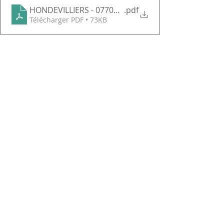
HONDEVILLIERS - 07700245701
.pdf
Télécharger PDF • 73KB
Commentaires
Rédigez un commentaire...