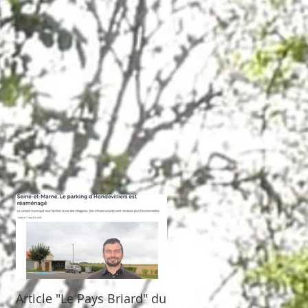
nt
Article "Le Pays Briard" du