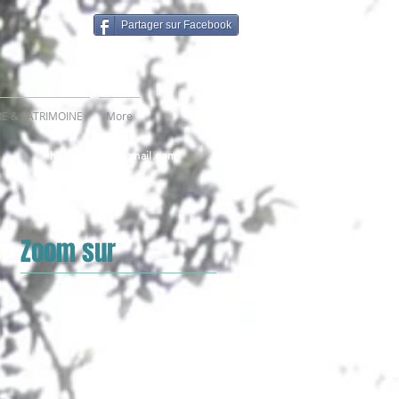
Partager sur Facebook
RE & PATRIMOINE
More
hondevilliers@gmail.com
Zoom sur