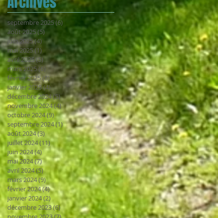
Archives
septembre 2025
(6)
6 posts
août 2025
(5)
5 posts
juin 2025
(4)
4 posts
mai 2025
(1)
1 post
avril 2025
(5)
5 posts
mars 2025
(6)
6 posts
février 2025
(8)
8 posts
janvier 2025
(4)
4 posts
décembre 2024
(5)
5 posts
novembre 2024
(4)
4 posts
octobre 2024
(9)
9 posts
septembre 2024
(1)
1 post
août 2024
(3)
3 posts
juillet 2024
(11)
11 posts
juin 2024
(4)
4 posts
mai 2024
(7)
7 posts
avril 2024
(5)
5 posts
mars 2024
(9)
9 posts
février 2024
(4)
4 posts
janvier 2024
(2)
2 posts
décembre 2023
(6)
6 posts
novembre 2023
(7)
7 posts