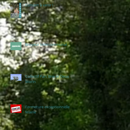
Concert à venir !
Broyeur Intercommunal
Collectif Parc Brie et Deux
Morin
Fermeture exceptionnelle
Mairie