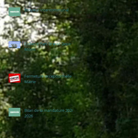
Broyeur Intercommunal
Collectif Parc Brie et Deux
Morin
Fermeture exceptionnelle
Mairie
Bilan de la mandature 2020-
2026