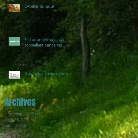
L'Atelier du Goût
Escroqueries aux faux
conseillers bancaires
Nouveaux ateliers Senior
Archives
septembre 2025
(6)
6 posts
août 2025
(5)
5 posts
juin 2025
(4)
4 posts
mai 2025
(1)
1 post
avril 2025
(5)
5 posts