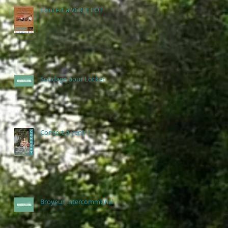
Concert à VERDELOT
Sondage pour Locker
Concert à venir !
Broyeur Intercommunal