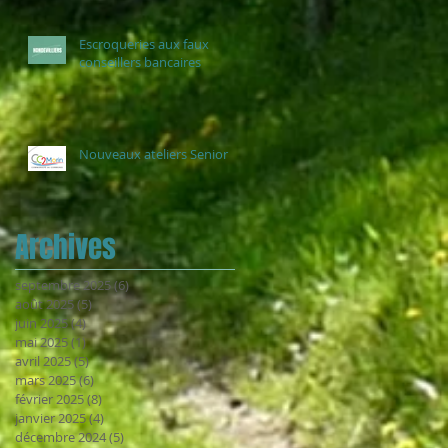
Escroqueries aux faux
conseillers bancaires
Nouveaux ateliers Senior
Archives
septembre 2025
(6)
6 posts
août 2025
(5)
5 posts
juin 2025
(4)
4 posts
mai 2025
(1)
1 post
avril 2025
(5)
5 posts
mars 2025
(6)
6 posts
février 2025
(8)
8 posts
janvier 2025
(4)
4 posts
décembre 2024
(5)
5 posts